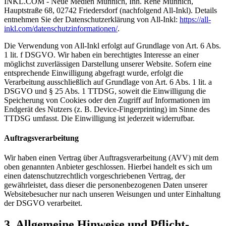
INKL.COM - Neue Medien Münnich, Inh. René Münnich,
Hauptstraße 68, 02742 Friedersdorf (nachfolgend All-Inkl). Details
entnehmen Sie der Datenschutzerklärung von All-Inkl:
https://all-
inkl.com/datenschutzinformationen/
.
Die Verwendung von All-Inkl erfolgt auf Grundlage von Art. 6 Abs.
1 lit. f DSGVO. Wir haben ein berechtigtes Interesse an einer
möglichst zuverlässigen Darstellung unserer Website. Sofern eine
entsprechende Einwilligung abgefragt wurde, erfolgt die
Verarbeitung ausschließlich auf Grundlage von Art. 6 Abs. 1 lit. a
DSGVO und § 25 Abs. 1 TTDSG, soweit die Einwilligung die
Speicherung von Cookies oder den Zugriff auf Informationen im
Endgerät des Nutzers (z. B. Device-Fingerprinting) im Sinne des
TTDSG umfasst. Die Einwilligung ist jederzeit widerrufbar.
Auftragsverarbeitung
Wir haben einen Vertrag über Auftragsverarbeitung (AVV) mit dem
oben genannten Anbieter geschlossen. Hierbei handelt es sich um
einen datenschutzrechtlich vorgeschriebenen Vertrag, der
gewährleistet, dass dieser die personenbezogenen Daten unserer
Websitebesucher nur nach unseren Weisungen und unter Einhaltung
der DSGVO verarbeitet.
3. Allgemeine Hinweise und Pflicht­