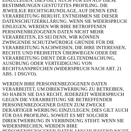
EINZULEGEN; DIES GILT AUCH FÜR EIN AUF DIESE
BESTIMMUNGEN GESTÜTZTES PROFILING. DIE
JEWEILIGE RECHTSGRUNDLAGE, AUF DENEN EINE
VERARBEITUNG BERUHT, ENTNEHMEN SIE DIESER
DATENSCHUTZERKLÄRUNG. WENN SIE WIDERSPRUCH
EINLEGEN, WERDEN WIR IHRE BETROFFENEN
PERSONENBEZOGENEN DATEN NICHT MEHR
VERARBEITEN, ES SEI DENN, WIR KÖNNEN
ZWINGENDE SCHUTZWÜRDIGE GRÜNDE FÜR DIE
VERARBEITUNG NACHWEISEN, DIE IHRE INTERESSEN,
RECHTE UND FREIHEITEN ÜBERWIEGEN ODER DIE
VERARBEITUNG DIENT DER GELTENDMACHUNG,
AUSÜBUNG ODER VERTEIDIGUNG VON
RECHTSANSPRÜCHEN (WIDERSPRUCH NACH ART. 21
ABS. 1 DSGVO).
WERDEN IHRE PERSONENBEZOGENEN DATEN
VERARBEITET, UM DIREKTWERBUNG ZU BETREIBEN,
SO HABEN SIE DAS RECHT, JEDERZEIT WIDERSPRUCH
GEGEN DIE VERARBEITUNG SIE BETREFFENDER
PERSONENBEZOGENER DATEN ZUM ZWECKE
DERARTIGER WERBUNG EINZULEGEN; DIES GILT AUCH
FÜR DAS PROFILING, SOWEIT ES MIT SOLCHER
DIREKTWERBUNG IN VERBINDUNG STEHT. WENN SIE
WIDERSPRECHEN, WERDEN IHRE