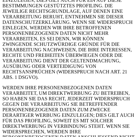
EINZULEGEN; DIES GILT AUCH FÜR EIN AUF DIESE
BESTIMMUNGEN GESTÜTZTES PROFILING. DIE
JEWEILIGE RECHTSGRUNDLAGE, AUF DENEN EINE
VERARBEITUNG BERUHT, ENTNEHMEN SIE DIESER
DATENSCHUTZERKLÄRUNG. WENN SIE WIDERSPRUCH
EINLEGEN, WERDEN WIR IHRE BETROFFENEN
PERSONENBEZOGENEN DATEN NICHT MEHR
VERARBEITEN, ES SEI DENN, WIR KÖNNEN
ZWINGENDE SCHUTZWÜRDIGE GRÜNDE FÜR DIE
VERARBEITUNG NACHWEISEN, DIE IHRE INTERESSEN,
RECHTE UND FREIHEITEN ÜBERWIEGEN ODER DIE
VERARBEITUNG DIENT DER GELTENDMACHUNG,
AUSÜBUNG ODER VERTEIDIGUNG VON
RECHTSANSPRÜCHEN (WIDERSPRUCH NACH ART. 21
ABS. 1 DSGVO).
WERDEN IHRE PERSONENBEZOGENEN DATEN
VERARBEITET, UM DIREKTWERBUNG ZU BETREIBEN,
SO HABEN SIE DAS RECHT, JEDERZEIT WIDERSPRUCH
GEGEN DIE VERARBEITUNG SIE BETREFFENDER
PERSONENBEZOGENER DATEN ZUM ZWECKE
DERARTIGER WERBUNG EINZULEGEN; DIES GILT AUCH
FÜR DAS PROFILING, SOWEIT ES MIT SOLCHER
DIREKTWERBUNG IN VERBINDUNG STEHT. WENN SIE
WIDERSPRECHEN, WERDEN IHRE