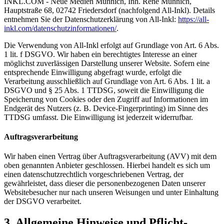
INKL.COM - Neue Medien Münnich, Inh. René Münnich,
Hauptstraße 68, 02742 Friedersdorf (nachfolgend All-Inkl). Details
entnehmen Sie der Datenschutzerklärung von All-Inkl:
https://all-
inkl.com/datenschutzinformationen/
.
Die Verwendung von All-Inkl erfolgt auf Grundlage von Art. 6 Abs.
1 lit. f DSGVO. Wir haben ein berechtigtes Interesse an einer
möglichst zuverlässigen Darstellung unserer Website. Sofern eine
entsprechende Einwilligung abgefragt wurde, erfolgt die
Verarbeitung ausschließlich auf Grundlage von Art. 6 Abs. 1 lit. a
DSGVO und § 25 Abs. 1 TTDSG, soweit die Einwilligung die
Speicherung von Cookies oder den Zugriff auf Informationen im
Endgerät des Nutzers (z. B. Device-Fingerprinting) im Sinne des
TTDSG umfasst. Die Einwilligung ist jederzeit widerrufbar.
Auftragsverarbeitung
Wir haben einen Vertrag über Auftragsverarbeitung (AVV) mit dem
oben genannten Anbieter geschlossen. Hierbei handelt es sich um
einen datenschutzrechtlich vorgeschriebenen Vertrag, der
gewährleistet, dass dieser die personenbezogenen Daten unserer
Websitebesucher nur nach unseren Weisungen und unter Einhaltung
der DSGVO verarbeitet.
3. Allgemeine Hinweise und Pflicht­